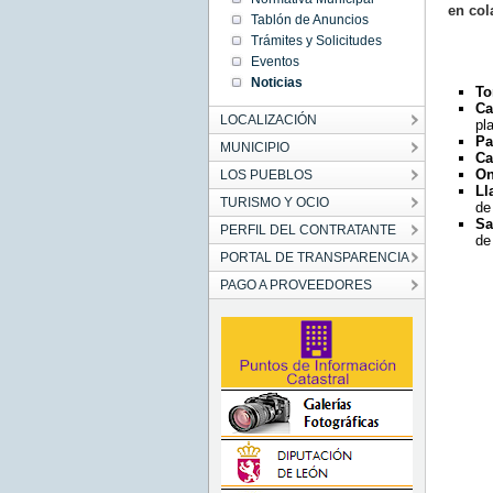
en col
00:00:00
Tablón de Anuncios
CEST
2019
Trámites y Solicitudes
Tue Aug
Eventos
06
00:00:00
Noticias
CEST
To
2019
Ca
LOCALIZACIÓN
pla
Pa
MUNICIPIO
Ca
On
LOS PUEBLOS
Ll
TURISMO Y OCIO
de
Sa
PERFIL DEL CONTRATANTE
de
PORTAL DE TRANSPARENCIA
PAGO A PROVEEDORES