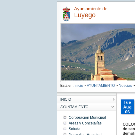
Ayuntamiento de
Luyego
Está en:
Inicio
>
AYUNTAMIENTO
>
Noticias
>
INICIO
Tue
Aug
AYUNTAMIENTO
06
00:00:
Corporación Municipal
CEST
Áreas y Concejalías
COLOQU
2019
de sen
Saluda
Tue
demoli
Aug 06
Normativa Municipal