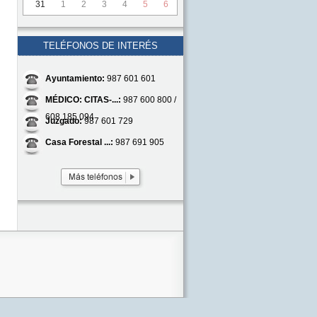
31
1
2
3
4
5
6
TELÉFONOS DE INTERÉS
Ayuntamiento:
987 601 601
MÉDICO: CITAS-...:
987 600 800 /
608 185 094
Juzgado:
987 601 729
Casa Forestal ...:
987 691 905