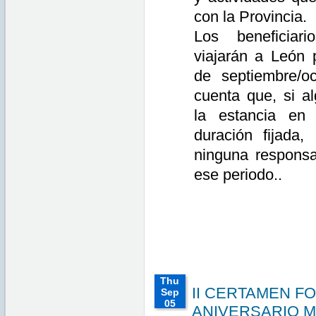
con la Provincia.
Los beneficiar
viajarán a León 
de septiembre/o
cuenta que, si al
la estancia en
duración fijada,
ninguna responsa
ese periodo..
Thu
II CERTAMEN F
Sep
05
ANIVERSARIO 
00:00:00