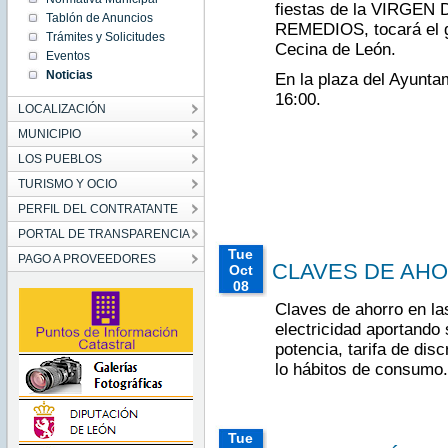
fiestas de la VIRGEN
2019
Tablón de Anuncios
REMEDIOS, tocará el g
Sun
Trámites y Solicitudes
Oct 13
Cecina de León.
00:00:00
Eventos
CEST
Noticias
2019
En la plaza del Ayuntam
Sun Oct
16:00.
13
LOCALIZACIÓN
00:00:00
CEST
2019
MUNICIPIO
LOS PUEBLOS
TURISMO Y OCIO
PERFIL DEL CONTRATANTE
PORTAL DE TRANSPARENCIA
Tue
PAGO A PROVEEDORES
CLAVES DE AH
Oct
08
00:00:00
Claves de ahorro en las
CEST
electricidad aportando
2019
potencia, tarifa de dis
Tue Oct
08
lo hábitos de consumo.
00:00:00
CEST
2019
Tue Oct
08
00:00:00
Tue
CEST