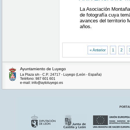
CEST
2019
La Asociación Montaña
Thu
de fotografía cuya tem
Sep 05
00:00:00
avances del territorio 
CEST
años.
2019
Thu Sep
05
00:00:00
CEST
2019
« Anterior
1
2
Ayuntamiento de Luyego
La Plaza s/n - C.P.: 24717 - Luyego (León - España)
Teléfono: 987 601 601
e-mail: info@aytoluyego.es