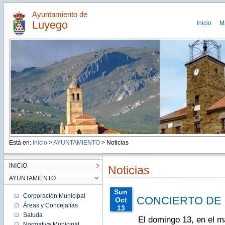
Ayuntamiento de
Luyego
Inicio
M
Está en:
Inicio
>
AYUNTAMIENTO
> Noticias
INICIO
Noticias
AYUNTAMIENTO
Sun
Corporación Municipal
CONCIERTO DE 
Oct
Áreas y Concejalías
13
Saluda
00:00:00
El domingo 13, en el m
CEST
Normativa Municipal