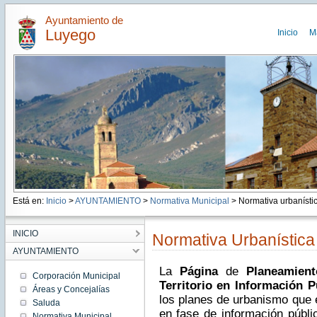
Ayuntamiento de
Luyego
Inicio
M
Está en:
Inicio
>
AYUNTAMIENTO
>
Normativa Municipal
> Normativa urbanísti
INICIO
Normativa Urbanística
AYUNTAMIENTO
La
Página
de
Planeamient
Corporación Municipal
Territorio en Información P
Áreas y Concejalías
los planes de urbanismo que 
Saluda
en fase de información públic
Normativa Municipal