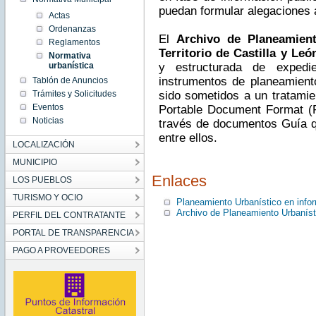
puedan formular alegaciones 
Actas
Ordenanzas
El
Archivo de Planeamient
Reglamentos
Territorio de Castilla y Leó
Normativa
urbanística
y estructurada de expedi
instrumentos de planeamient
Tablón de Anuncios
Trámites y Solicitudes
sido sometidos a un tratamien
Eventos
Portable Document Format (P
Noticias
través de documentos Guía qu
entre ellos.
LOCALIZACIÓN
MUNICIPIO
Enlaces
LOS PUEBLOS
TURISMO Y OCIO
Planeamiento Urbanístico en info
Archivo de Planeamiento Urbanístic
PERFIL DEL CONTRATANTE
PORTAL DE TRANSPARENCIA
PAGO A PROVEEDORES