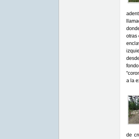
aden
llama
donde
otras
encla
izqui
desde
fondo
“coro
a la e
de cr