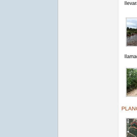
lleva
llama
PLAN