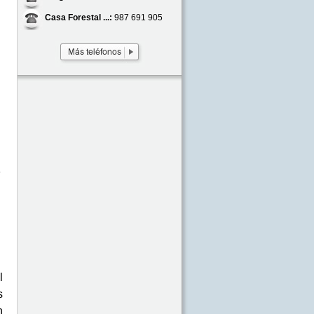
Casa Forestal ...:
987 691 905
r
l
s
n