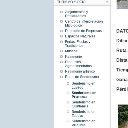
TURISMO Y OCIO
Alojamientos y
Restaurantes
Centro de Interpretación
Micológico
DATO
Directorio de Empresas
Espacios Naturales
Dificu
Ferias, Fiestas y
Tradiciones
Ruta 
Museos
Patrimonio
Dista
Productos
Agroalimentarios
Tiemp
Patrimonio artístico
Rutas de Senderismo
Ganan
Senderismo en
Luyego
Pérdi
Senderismo en
Priaranza
Senderismo en
Quintanilla
Senderismo en
Tabuyo
Senderismo en
Villalibre