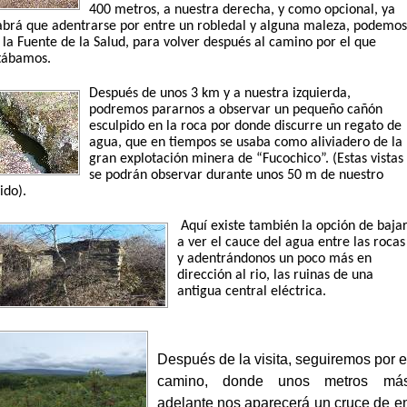
400 metros, a nuestra derecha, y como opcional, ya
brá que adentrarse por entre un robledal y alguna maleza, podemos
r la Fuente de la Salud, para volver después al camino por el que
itábamos.
Después de unos 3 km y a nuestra izquierda,
podremos pararnos a observar un pequeño cañón
esculpido en la roca por donde discurre un regato de
agua, que en tiempos se usaba como aliviadero de la
gran explotación minera de “Fucochico”. (Estas vistas
se podrán observar durante unos 50 m de nuestro
ido).
Aquí existe también la opción de baja
a ver el cauce del agua entre las rocas
y adentrándonos un poco más en
dirección al rio, las ruinas de una
antigua central eléctrica.
Después de la visita, seguiremos por e
camino, donde unos metros má
adelante nos aparecerá un cruce de e