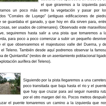
el que giraremos a la izquierda par
trarnos un poco más entre la vegetación y pasar por lo
dos “Corrales de Luyego” (antiguas edificaciones de piedr
 se guardaba el ganado, y que hoy en día sirven para, entr
 cosas, ser usados de colmenares). Observado este maravillos
ve, seguiremos hasta salir a una pista que tomaremos a l
erda, para poco a poco comenzar a subir un pequeño desnive
 el que observaremos el majestuoso valle del Duerna, y d
 el Teleno. También desde aquí podremos observar la famos
na de Quintanilla” (restos de un asentamiento poblacional ligad
xplotación aurífera del Teleno).
Siguiendo por la pista llegaremos a una carreter
poco transitada que baja hasta el rio y el puent
que hay que cruzar para así seguir nuestra rut
por el otro margen del rio. Pocos metros despué
uzar el puente tomaremos un camino a la izquierda que no